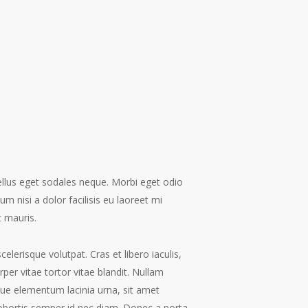
sellus eget sodales neque.
Morbi eget odio
 nisi a dolor facilisis eu laoreet mi
t mauris.
elerisque volutpat. Cras et libero iaculis,
per vitae tortor vitae blandit. Nullam
sque elementum lacinia urna, sit amet
 lobortis semper id nec diam. Donec a porta