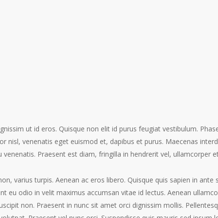
dignissim ut id eros. Quisque non elit id purus feugiat vestibulum. Pha
r nisl, venenatis eget euismod et, dapibus et purus. Maecenas interdum
 venenatis. Praesent est diam, fringilla in hendrerit vel, ullamcorper e
n, varius turpis. Aenean ac eros libero. Quisque quis sapien in ante sc
nt eu odio in velit maximus accumsan vitae id lectus. Aenean ullamcor
uscipit non. Praesent in nunc sit amet orci dignissim mollis. Pellente
at volutpat. Praesent vel nunc orci. Suspendisse quis mauris sed ipsum