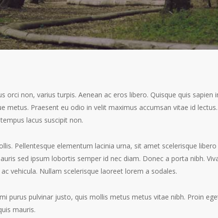
s orci non, varius turpis. Aenean ac eros libero. Quisque quis sapien i
tique metus. Praesent eu odio in velit maximus accumsan vitae id lectus
 tempus lacus suscipit non.
llis. Pellentesque elementum lacinia urna, sit amet scelerisque libero 
auris sed ipsum lobortis semper id nec diam. Donec a porta nibh. Viv
os ac vehicula. Nullam scelerisque laoreet lorem a sodales.
mi purus pulvinar justo, quis mollis metus metus vitae nibh. Proin ege
quis mauris.