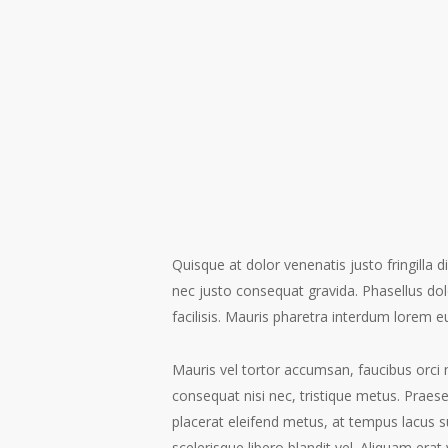
Quisque at dolor venenatis justo fringilla 
nec justo consequat gravida. Phasellus dolo
facilisis. Mauris pharetra interdum lorem eu
Mauris vel tortor accumsan, faucibus orci no
consequat nisi nec, tristique metus. Praese
placerat eleifend metus, at tempus lacus s
scelerisque libero blandit vel. Aliquam er