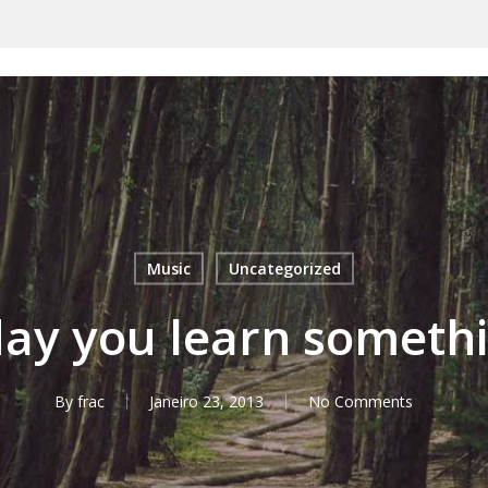
Music
Uncategorized
day you learn someth
By
frac
Janeiro 23, 2013
No Comments