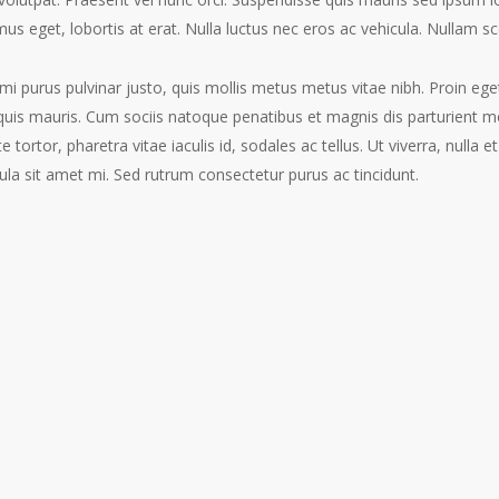
mus eget, lobortis at erat. Nulla luctus nec eros ac vehicula. Nullam s
mi purus pulvinar justo, quis mollis metus metus vitae nibh. Proin ege
uis mauris. Cum sociis natoque penatibus et magnis dis parturient mo
 tortor, pharetra vitae iaculis id, sodales ac tellus. Ut viverra, nulla 
ula sit amet mi. Sed rutrum consectetur purus ac tincidunt.