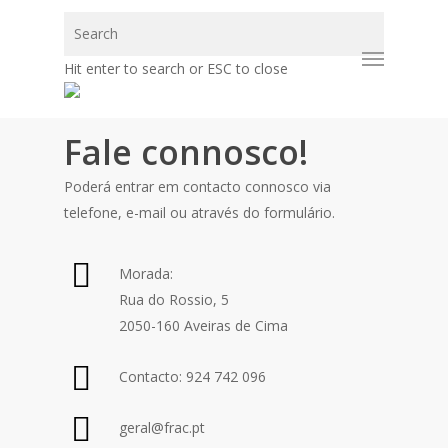
Skip
Close
to
Menu
Search
main
Hit enter to search or ESC to close
content
Fale connosco!
Poderá entrar em contacto connosco via
telefone, e-mail ou através do formulário.
Morada:
Rua do Rossio, 5
2050-160 Aveiras de Cima
Contacto: 924 742 096
geral@frac.pt