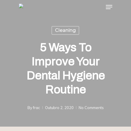
Menu
Skip
to
main
Cleaning
content
5 Ways To
Improve Your
Dental Hygiene
Routine
By
frac
Outubro 2, 2020
No Comments